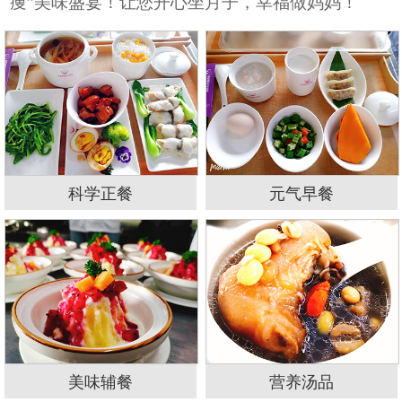
痩”美味盛宴！让您开心坐月子，幸福做妈妈！
科学正餐
元气早餐
美味辅餐
营养汤品