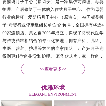
爱婴玛月子中心（原诗安）是一家集孕前调理、母婴
护理、产后修复于一体的入住式月子中心。 作为母婴
行业的标杆，爱婴玛月子中心 （原诗安） 被国标委授
予“母婴行业评定组组长单位”的称号，全国拥有将近4
00家连锁店。集团自2003年成立，实现了将现代医学
与传统精粹相结合的专业化护理，拥有产科、儿科、
中医、营养、护理等方面的专家团队，让产妇月子期
得到更科学的指导和护理。 豪华欧式房，家一样的舒
服，度假般的感受，让妈妈和宝宝时刻保持身心舒
>>查看更多<<
畅。我们拥有的专家和护理师为妈妈和宝宝提供产后
多方位的医疗护理和产褥服务。注册营养师与主厨：
优雅环境
根据每位宝妈的不同体质量身定......
ELEGANT ENVIRONMENT