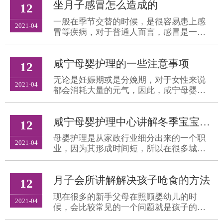
坐月子感冒怎么造成的
理过程被称之为坐月
12
一般在季节交替的时候，是很容易患上感
2021-04
冒等疾病，对于普通人而言，感冒是一件
很平常的事情，有些人不需要吃药也能很
快地痊愈。但是对于孕妇而言，感冒确实
咸宁母婴护理的一些注意事项
一件可大可小的问题
12
无论是妊娠期或是分娩期，对于女性来说
2021-04
都会消耗大量的元气，因此，咸宁母婴护
理在产后进行及时的调理，让产妇恢复元
气是首要任务。而“坐月子”无疑是产后女
咸宁母婴护理中心​讲解冬季宝宝的养护事项
性休养生息、恢复
12
母婴护理是从家政行业细分出来的一个职
2021-04
业，因为其形成时间短，所以在很多城市
都把月嫂、保姆混为一谈，认为母婴护理
就是看看孩子和产妇，洗洗衣服做做饭等
月子会所​讲解解决孩子呛食的方法
工作，以至于很多家
12
现在很多的新手父母在照顾婴幼儿的时
2021-04
候，会比较常见的一个问题就是孩子的耳
鼻喉进异物，尤其是孩子在因为小，吃东