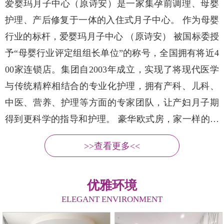
爱婴玛月子中心（原诗安）是一家集孕前调理、母婴
护理、产后修复于一体的入住式月子中心。 作为母婴
行业的标杆，爱婴玛月子中心 （原诗安） 被国标委授
予“母婴行业评定组组长单位”的称号，全国拥有将近4
00家连锁店。集团自2003年成立，实现了将现代医学
与传统精粹相结合的专业化护理，拥有产科、儿科、
中医、营养、护理等方面的专家团队，让产妇月子期
得到更科学的指导和护理。 豪华欧式房，家一样的舒
服，度假般的感受，让妈妈和宝宝时刻保持身心舒
>>查看更多<<
畅。我们拥有的专家和护理师为妈妈和宝宝提供产后
多方位的医疗护理和产褥服务。注册营养师与主厨：
优雅环境
根据每位宝妈的不同体质量身定......
ELEGANT ENVIRONMENT